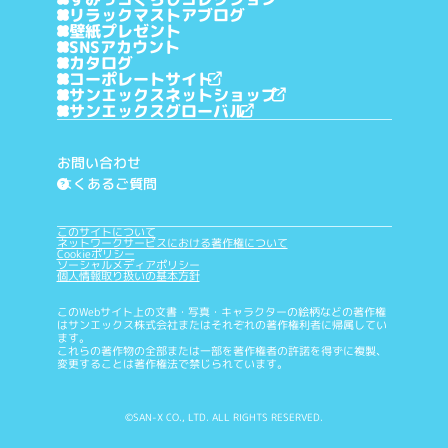
リラックマストアブログ
壁紙プレゼント
SNSアカウント
カタログ
コーポレートサイト
サンエックスネットショップ
サンエックスグローバル
お問い合わせ
よくあるご質問
?
このサイトについて
ネットワークサービスにおける著作権について
Cookieポリシー
ソーシャルメディアポリシー
個人情報取り扱いの基本方針
このWebサイト上の文書・写真・キャラクターの絵柄などの著作権
はサンエックス株式会社またはそれぞれの著作権利者に帰属してい
ます。
これらの著作物の全部または一部を著作権者の許諾を得ずに複製、
変更することは著作権法で禁じられています。
©SAN-X CO., LTD. ALL RIGHTS RESERVED.