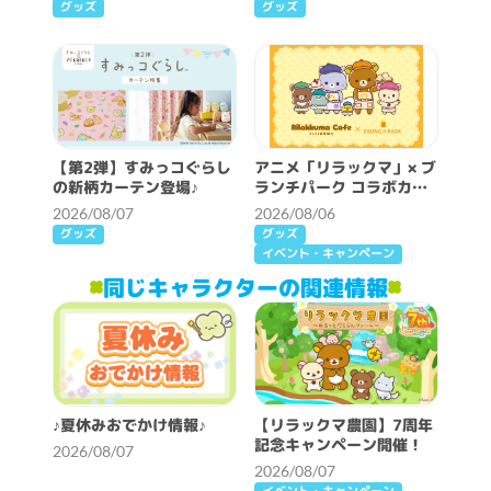
グッズ
グッズ
【第2弾】すみっコぐらし
アニメ「リラックマ」× ブ
の新柄カーテン登場♪
ランチパーク コラボカフ
ェ開催決定！
2026/08/07
2026/08/06
グッズ
グッズ
イベント・キャンペーン
同じキャラクターの関連情報
♪夏休みおでかけ情報♪
【リラックマ農園】7周年
記念キャンペーン開催！
2026/08/07
2026/08/07