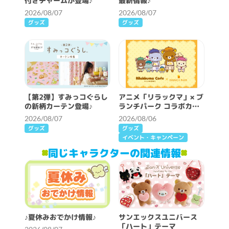
付きチャームが登場♪
最新情報♪
2026/08/07
2026/08/07
グッズ
グッズ
【第2弾】すみっコぐらし
アニメ「リラックマ」× ブ
の新柄カーテン登場♪
ランチパーク コラボカフ
ェ開催決定！
2026/08/07
2026/08/06
グッズ
グッズ
イベント・キャンペーン
同じキャラクターの関連情報
♪夏休みおでかけ情報♪
サンエックスユニバース
「ハート」テーマ