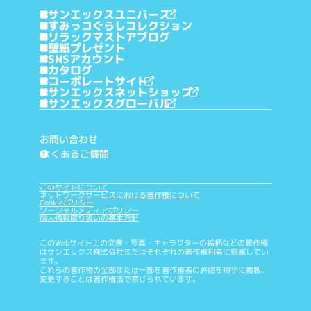
サンエックスユニバース
すみっコぐらしコレクション
リラックマストアブログ
壁紙プレゼント
SNSアカウント
カタログ
コーポレートサイト
サンエックスネットショップ
サンエックスグローバル
お問い合わせ
よくあるご質問
?
このサイトについて
ネットワークサービスにおける著作権について
Cookieポリシー
ソーシャルメディアポリシー
個人情報取り扱いの基本方針
このWebサイト上の文書・写真・キャラクターの絵柄などの著作権
はサンエックス株式会社またはそれぞれの著作権利者に帰属してい
ます。
これらの著作物の全部または一部を著作権者の許諾を得ずに複製、
変更することは著作権法で禁じられています。