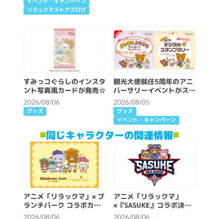
イベント・キャンペーン
リラックマストアブログ
すみっコぐらしのインスタ
観光大使就任5周年のアニ
ント写真風カードが発売☆
バーサリーイベントがスタ
ート♪
2026/08/06
2026/08/05
グッズ
グッズ
イベント・キャンペーン
同じキャラクターの関連情報
アニメ「リラックマ」× ブ
アニメ「リラックマ」
ランチパーク コラボカフ
×『SASUKE』コラボ決
ェ開催決定！
定！
2026/08/06
2026/08/06