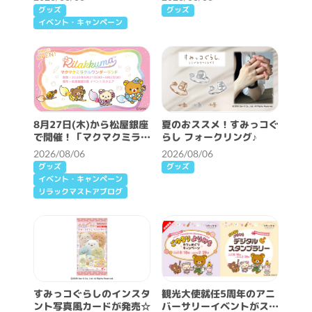
グッズ
グッズ
イベント・キャンペーン
8月27日(木)から松屋銀座
夏のおススメ！すみっコぐ
で開催！「マクマクミラク
らし フォークリング♪
ルワンダーランド」詳細情
2026/08/06
2026/08/06
報♪
グッズ
グッズ
イベント・キャンペーン
リラックマストアブログ
すみっコぐらしのインスタ
観光大使就任5周年のアニ
ント写真風カードが発売☆
バーサリーイベントがスタ