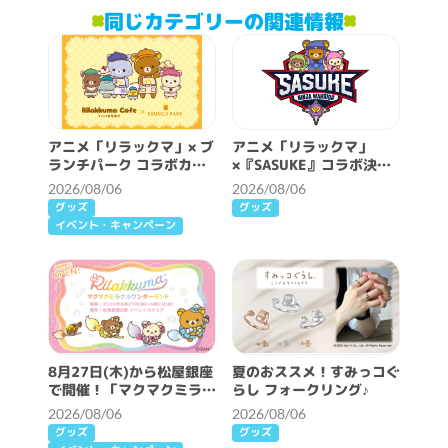
同じカテゴリーの関連情報
アニメ「リラックマ」× ブ
アニメ「リラックマ」
ランチパーク コラボカフ
×『SASUKE』コラボ決
ェ開催決定！
定！
2026/08/06
2026/08/06
グッズ
グッズ
イベント・キャンペーン
8月27日(木)から松屋銀座
夏のおススメ！すみっコぐ
で開催！「マクマクミラク
らし フォークリング♪
ルワンダーランド」詳細情
2026/08/06
2026/08/06
報♪
グッズ
グッズ