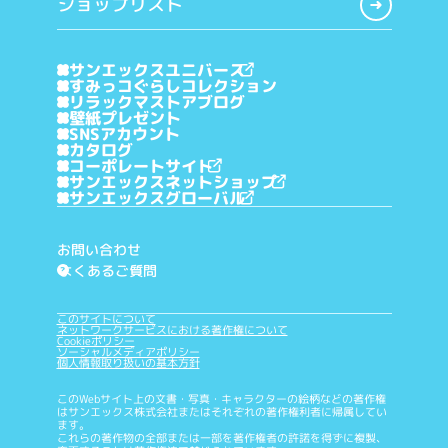
ショップリスト
サンエックスユニバース
すみっコぐらしコレクション
リラックマストアブログ
壁紙プレゼント
SNSアカウント
カタログ
コーポレートサイト
サンエックスネットショップ
サンエックスグローバル
お問い合わせ
よくあるご質問
?
このサイトについて
ネットワークサービスにおける著作権について
Cookieポリシー
ソーシャルメディアポリシー
個人情報取り扱いの基本方針
このWebサイト上の文書・写真・キャラクターの絵柄などの著作権
はサンエックス株式会社またはそれぞれの著作権利者に帰属してい
ます。
これらの著作物の全部または一部を著作権者の許諾を得ずに複製、