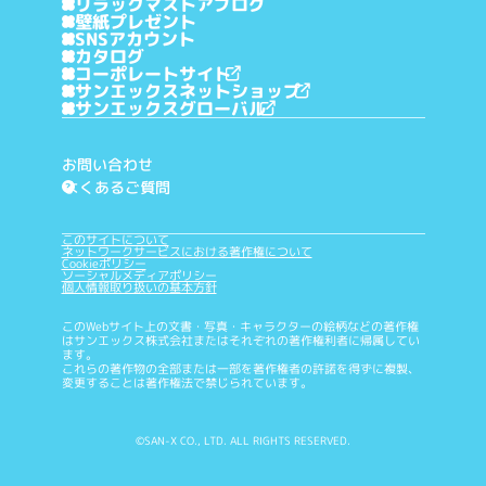
リラックマストアブログ
壁紙プレゼント
SNSアカウント
カタログ
コーポレートサイト
サンエックスネットショップ
サンエックスグローバル
お問い合わせ
よくあるご質問
?
このサイトについて
ネットワークサービスにおける著作権について
Cookieポリシー
ソーシャルメディアポリシー
個人情報取り扱いの基本方針
このWebサイト上の文書・写真・キャラクターの絵柄などの著作権
はサンエックス株式会社またはそれぞれの著作権利者に帰属してい
ます。
これらの著作物の全部または一部を著作権者の許諾を得ずに複製、
変更することは著作権法で禁じられています。
©SAN-X CO., LTD. ALL RIGHTS RESERVED.