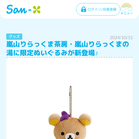
ログイン/会員登録
メニュー
グッズ
2024/10/15
嵐山りらっくま茶房・嵐山りらっくまの
湯に限定ぬいぐるみが新登場♪