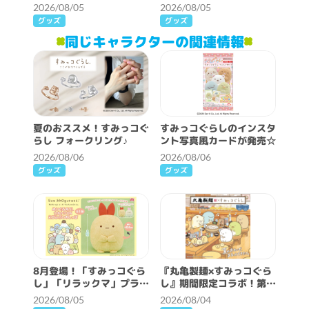
とアワワネコ』テーマ解禁
が発売！
2026/08/05
2026/08/05
♪
グッズ
グッズ
同じキャラクターの関連情報
夏のおススメ！すみっコぐ
すみっコぐらしのインスタ
らし フォークリング♪
ント写真風カードが発売☆
2026/08/06
2026/08/06
グッズ
グッズ
8月登場！「すみっコぐら
『丸亀製麺×すみっコぐら
し」「リラックマ」プライ
し』期間限定コラボ！第2
ズ☆
弾スタート！
2026/08/05
2026/08/04