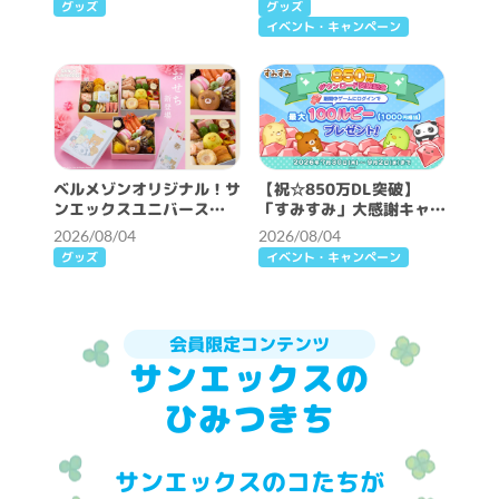
グッズ
グッズ
イベント・キャンペーン
ベルメゾンオリジナル！サ
【祝☆850万DL突破】
ンエックスユニバース
「すみすみ」大感謝キャン
2027年おせち
ペーン開催♪
2026/08/04
2026/08/04
グッズ
イベント・キャンペーン
会員限定コンテンツ
サンエックスの
ひみつきち
サンエックスのコたちが