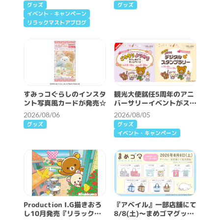
報♪
グッズ
グッズ
イベント・キャンペーン
リラックマストアブログ
すみっコぐらしのインスタ
観光大使就任5周年のアニ
ント写真風カードが発売☆
バーサリーイベントがスタ
ート♪
2026/08/06
2026/08/05
グッズ
グッズ
イベント・キャンペーン
Production I.G描きおろ
『アベイル』一部店舗にて
し10月発売『リラックマ
8/8(土)～まめゴマグッズ