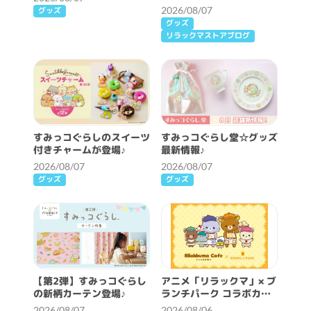
～開催決定！
2026/08/07
グッズ
グッズ
リラックマストアブログ
すみっコぐらしのスイーツ
すみっコぐらし堂☆グッズ
付きチャームが登場♪
最新情報♪
2026/08/07
2026/08/07
グッズ
グッズ
【第2弾】すみっコぐらし
アニメ「リラックマ」× ブ
の新柄カーテン登場♪
ランチパーク コラボカフ
ェ開催決定！
2026/08/07
2026/08/06