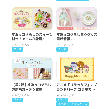
すみっコぐらしのスイーツ
すみっコぐらし堂☆グッズ
付きチャームが登場♪
最新情報♪
2026/08/07
2026/08/07
グッズ
グッズ
【第2弾】すみっコぐらし
アニメ「リラックマ」× ブ
の新柄カーテン登場♪
ランチパーク コラボカフ
ェ開催決定！
2026/08/07
2026/08/06
グッズ
グッズ
イベント・キャンペーン