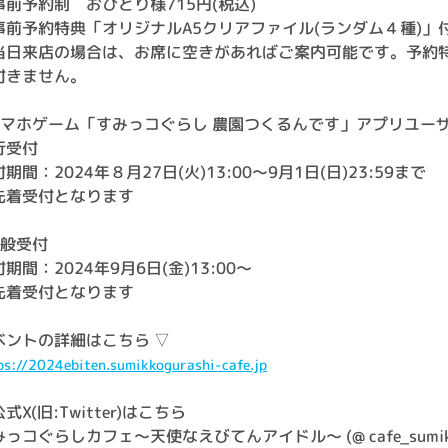
事前予約制 おひとり様715円(税込)
事前予約特典「オリジナルA5クリアファイル(ランダム４種)」
当日来店の場合は、お席に空きがあればご案内可能です。予約
付きません。
スマホゲーム「すみっコぐらし 農園つくるんです」アプリユー
行受付
期間：2024年８月27日(火)13:00～9月1日(日)23:59まで
先着受付となります
一般受付
期間：2024年9月6日(金)13:00～
先着受付となります
ベントの詳細はこちら ▽
ps://2024ebiten.sumikkogurashi-cafe.jp
式X(旧:Twitter)はこちら
っコぐらしカフェ～天使なえびてんアイドル～ (@ cafe_sumi