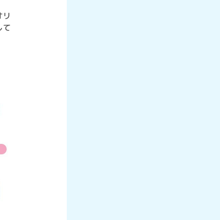
オリ
して