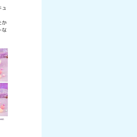
キュ
たか
ーな