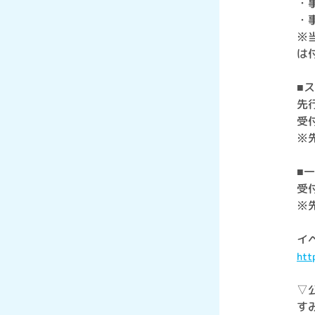
・
・
※
は
■
先
受付
※
■
受付
※
イ
htt
▽公
すみ