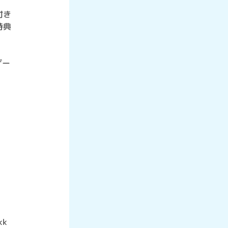
付き
特典
ザー
kk