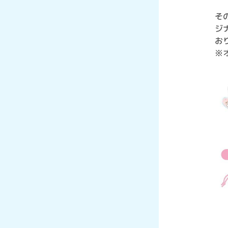
そ
ジ
お
※