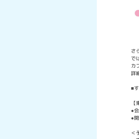
さ
では
カ
詳
■
【
●会
●開
＜