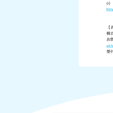
o)
htt
【
株
お
ut/
受付