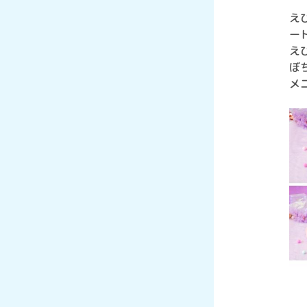
え
ー
え
ぼ
メ