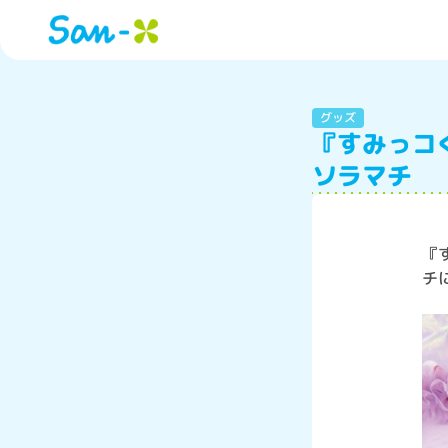
グッズ
『すみっコ
ソラマチ
『
チ