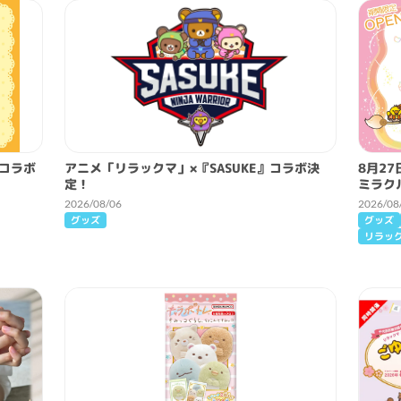
 コラボ
アニメ「リラックマ」×『SASUKE』コラボ決
8月2
定！
ミラク
2026/08/06
2026/08
グッズ
グッズ
リラッ