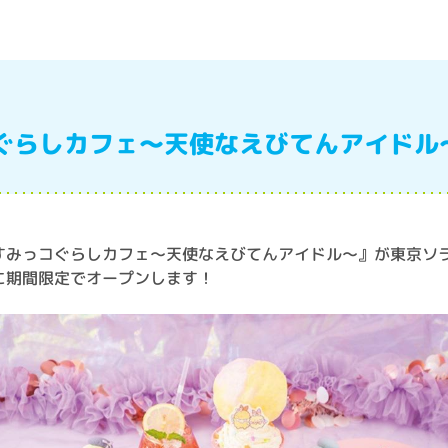
ぐらしカフェ～天使なえびてんアイドル～
すみっコぐらしカフェ～天使なえびてんアイドル～』が東京ソ
に期間限定でオープンします！