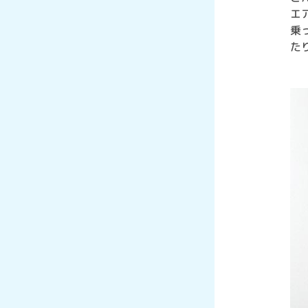
エ
乗
た